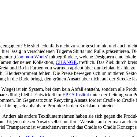
 engagiert? Sie sind jedenfalls nicht zu sehr geschminkt und auch nich
 hier lässig in verschiedenen Trigema Shirts und Pullis präsentieren. D
agentur
‚Common Works’
mitbegründete, welche Designern eine lokale
 Namen der neuen Kollektion,
CHANGE
, trefflich. Das Ziel: durch kr
 Greta und Bo in Farben von warmen apricot über dunkelblau bis hin zu
l-Kleidersortiment fehlen. Die Preise bewegen sich im mittleren Sekto
 in die Bude bringt, den grünen Ansatz aber nicht auf der Strecke läs
r Wiege) ist ein System, bei dem kein Abfall entsteht, sondern alle Pr
ares übrig bleibt. Entwickelt im
EPEA Institut
unter der Leitung von Pr
mmen. Im Gegensatz zum Recycling Ansatz fordert Cradle to Cradle be
der biologisch abbaubare Produkte in den Kreislauf eintreten.
n. Anders als andere Textilunternehmen haben sie sich gegen die Produ
nt Trigema diesen Ansatz selbst auf ihrer Website, auf der man auch e
viel Transparenz ist wünschenswert und das Cradle to Cradle Konzept s