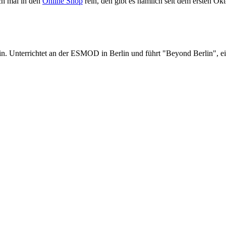
ch mal in den
Online Shop
rein, den gibt es nämlich seit dem ersten Ok
in. Unterrichtet an der ESMOD in Berlin und führt "Beyond Berlin", ei