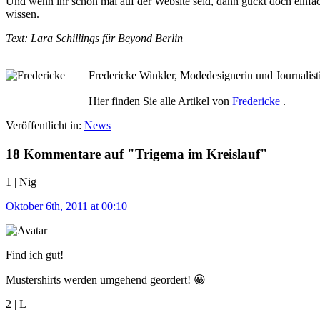
Und wenn ihr schon mal auf der Website seid, dann guckt doch einfa
wissen.
Text: Lara Schillings für Beyond Berlin
Fredericke Winkler, Modedesignerin und Journalist
Hier finden Sie alle Artikel von
Fredericke
.
Veröffentlicht in:
News
18 Kommentare auf "Trigema im Kreislauf"
1 | Nig
Oktober 6th, 2011 at 00:10
Find ich gut!
Mustershirts werden umgehend geordert! 😀
2 | L