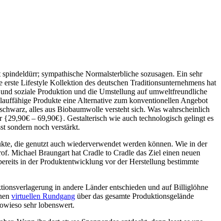
t spindeldürr; sympathische Normalsterbliche sozusagen. Ein sehr
ie erste Lifestyle Kollektion des deutschen Traditionsunternehmens hat
 und soziale Produktion und die Umstellung auf umweltfreundliche
eislauffähige Produkte eine Alternative zum konventionellen Angebot
 schwarz, alles aus Biobaumwolle versteht sich. Was wahrscheinlich
r {29,90€ – 69,90€}. Gestalterisch wie auch technologisch gelingt es
st sondern noch verstärkt.
odukte, die genutzt auch wiederverwendet werden können. Wie in der
of. Michael Braungart hat Cradle to Cradle das Ziel einen neuen
reits in der Produktentwicklung vor der Herstellung bestimmte
ktionsverlagerung in andere Länder entschieden und auf Billiglöhne
inen
virtuellen Rundgang
über das gesamte Produktionsgelände
owieso sehr lobenswert.