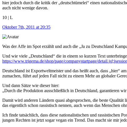
hier jedoch durch die kritik der „deutschtümelei“ einen nationalistisc
auch nicht wenige davon.
10 | L
Oktober 7th, 2011 at 20:35
Was der Affe im Spot erzählt und auch die „Ja zu Deutschland Kampag
Und wie viele „Deutschland“ die in einem so kurzen Text unterbringe
https://www.trigema.de/shop/page/companystartpage/detail.jsf
Deutschland ist Exportweltmeister und das heißt auch, dass „hier“ am
zumachen, führt auf jeden Fall nicht zu einem Mehr an globaler Gerec
Und dann Sätze wie dieser hier:
„Durch die Produktion ausschließlich in Deutschland, garantieren wir
Damit wird anderen Ländern quasi abgesprochen, die beste Qualität li
das eigentlich schon rassistisch nennen, auch wenn das Menschen ohn
Ich finde tatsächlich, dass diese nationalistischen und rassistisch
jungen Rechten ist jetzt sogar vegan ein Trend. Das macht sie mir je