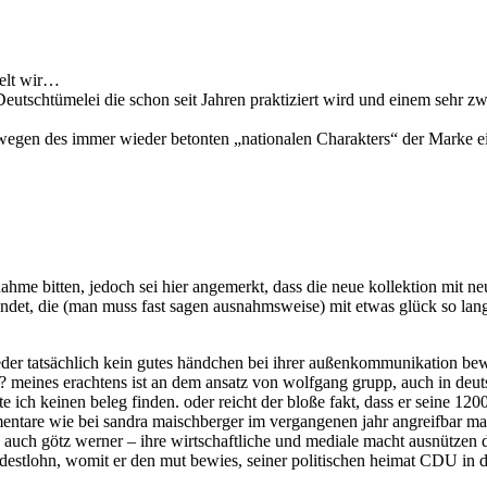
delt wir…
Deutschtümelei die schon seit Jahren praktiziert wird und einem sehr 
n wegen des immer wieder betonten „nationalen Charakters“ der Marke 
hme bitten, jedoch sei hier angemerkt, dass die neue kollektion mit neu
ndet, die (man muss fast sagen ausnahmsweise) mit etwas glück so lang
eder tatsächlich kein gutes händchen bei ihrer außenkommunikation bew
? meines erachtens ist an dem ansatz von wolfgang grupp, auch in deutsc
e ich keinen beleg finden. oder reicht der bloße fakt, dass er seine 120
entare wie bei sandra maischberger im vergangenen jahr angreifbar macht (
 auch götz werner – ihre wirtschaftliche und mediale macht ausnützen d
estlohn, womit er den mut bewies, seiner politischen heimat CDU in de