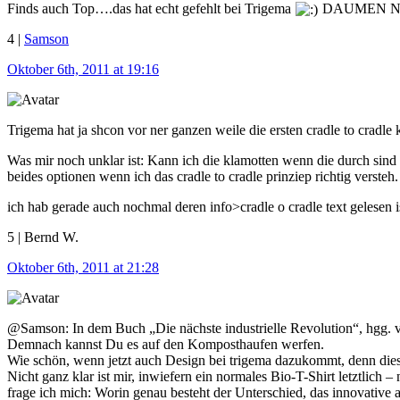
Finds auch Top….das hat echt gefehlt bei Trigema
DAUMEN N
4 |
Samson
Oktober 6th, 2011 at 19:16
Trigema hat ja shcon vor ner ganzen weile die ersten cradle to cradle
Was mir noch unklar ist: Kann ich die klamotten wenn die durch sind 
beides optionen wenn ich das cradle to cradle prinziep richtig versteh.
ich hab gerade auch nochmal deren info>cradle o cradle text gelesen i
5 | Bernd W.
Oktober 6th, 2011 at 21:28
@Samson: In dem Buch „Die nächste industrielle Revolution“, hgg. v
Demnach kannst Du es auf den Komposthaufen werfen.
Wie schön, wenn jetzt auch Design bei trigema dazukommt, denn diese 
Nicht ganz klar ist mir, inwiefern ein normales Bio-T-Shirt letztlich
frage ich mich: Worin genau besteht der Unterschied, das innovative 