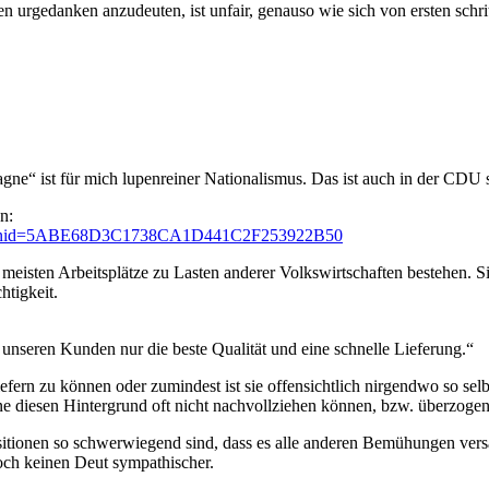
hen urgedanken anzudeuten, ist unfair, genauso wie sich von ersten schrit
ne“ ist für mich lupenreiner Nationalismus. Das ist auch in der CDU 
n:
;jsessionid=5ABE68D3C1738CA1D441C2F253922B50
 meisten Arbeitsplätze zu Lasten anderer Volkswirtschaften bestehen. S
htigkeit.
 unseren Kunden nur die beste Qualität und eine schnelle Lieferung.“
efern zu können oder zumindest ist sie offensichtlich nirgendwo so sel
e diesen Hintergrund oft nicht nachvollziehen können, bzw. überzogen
en Positionen so schwerwiegend sind, dass es alle anderen Bemühungen v
doch keinen Deut sympathischer.