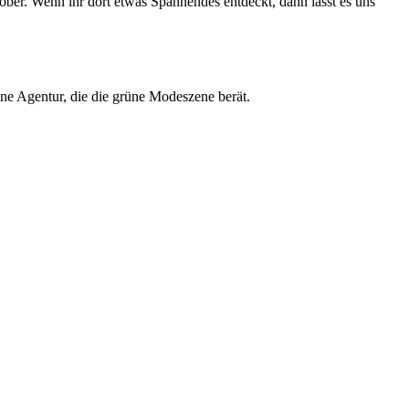
tober. Wenn ihr dort etwas Spannendes entdeckt, dann lasst es uns
ne Agentur, die die grüne Modeszene berät.