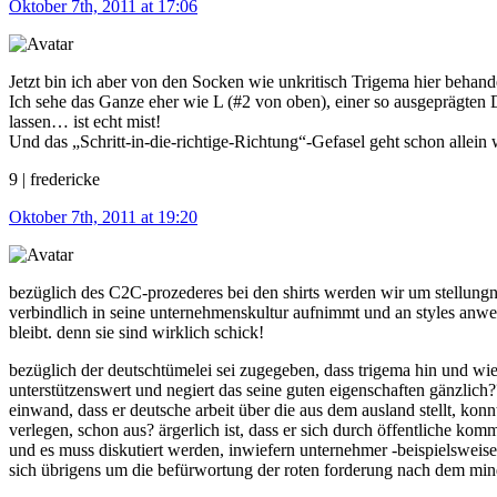
Oktober 7th, 2011 at 17:06
Jetzt bin ich aber von den Socken wie unkritisch Trigema hier behan
Ich sehe das Ganze eher wie L (#2 von oben), einer so ausgeprägten 
lassen… ist echt mist!
Und das „Schritt-in-die-richtige-Richtung“-Gefasel geht schon allei
9 | fredericke
Oktober 7th, 2011 at 19:20
bezüglich des C2C-prozederes bei den shirts werden wir um stellungna
verbindlich in seine unternehmenskultur aufnimmt und an styles anwe
bleibt. denn sie sind wirklich schick!
bezüglich der deutschtümelei sei zugegeben, dass trigema hin und wi
unterstützenswert und negiert das seine guten eigenschaften gänzlich?
einwand, dass er deutsche arbeit über die aus dem ausland stellt, konnt
verlegen, schon aus? ärgerlich ist, dass er sich durch öffentliche komm
und es muss diskutiert werden, inwiefern unternehmer -beispielsweise
sich übrigens um die befürwortung der roten forderung nach dem mind