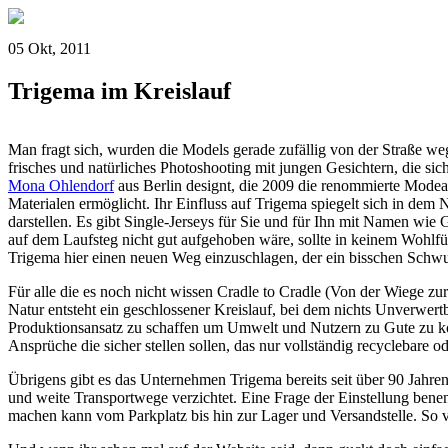
05 Okt, 2011
Trigema im Kreislauf
Man fragt sich, wurden die Models gerade zufällig von der Straße weg
frisches und natürliches Photoshooting mit jungen Gesichtern, die sich
Mona Ohlendorf
aus Berlin designt, die 2009 die renommierte Mode
Materialen ermöglicht.
Ihr Einfluss auf Trigema spiegelt sich in dem
darstellen. Es gibt Single-Jerseys für Sie und für Ihn mit Namen wie
auf dem Laufsteg nicht gut aufgehoben wäre, sollte in keinem Wohlfüh
Trigema hier einen neuen Weg einzuschlagen, der ein bisschen Schwung
Für alle die es noch nicht wissen Cradle to Cradle (Von der Wiege zu
Natur entsteht ein geschlossener Kreislauf, bei dem nichts Unverwertb
Produktionsansatz zu schaffen um Umwelt und Nutzern zu Gute zu ko
Ansprüche die sicher stellen sollen, das nur vollständig recyclebare o
Übrigens gibt es das Unternehmen Trigema bereits seit über 90 Jahre
und weite Transportwege verzichtet. Eine Frage der Einstellung benen
machen kann vom Parkplatz bis hin zur Lager und Versandstelle. So 