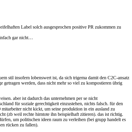
zweifelhaften Label solch ausgesprochen positive PR zukommen zu
einfach gar nicht…
em stil insofern lobenswert ist, da sich trigema damit den C2C-ansatz
e getragen werden, dass nicht mehr so viel zu kompostieren übrig
eisen. aber ist dadurch das unternehmen per se nicht
hland für soziale gerechtigkeit einzustehen, nichts falsch. für den
0 mitarbeiter nicht kickt, um seine produktion in ein ausland zu
zb weil rechte hirntote ihn beispielhaft zitieren). das ist richtig.
ürfen, um politischen ideen raum zu verleihen (bei grupp handelt es
n rücken zu fallen).