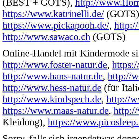
(BEST + GOTS),
http://www.flom
https://www.katrinelli.de/
(GOTS)
https://www.pickapooh.de/
,
http:
http://www.sawaco.ch
(GOTS)
Online-Handel mit Kindermode si
http://www.foster-natur.de
,
https:
http://www.hans-natur.de
,
http://
http://www.hess-natur.de
(für Ital
http://www.kindspech.de
,
http://w
https://www.maas-natur.de
,
http:/
Kleidung),
https://www.picosleep.
Sorry, falls sich irgendetwas doppel