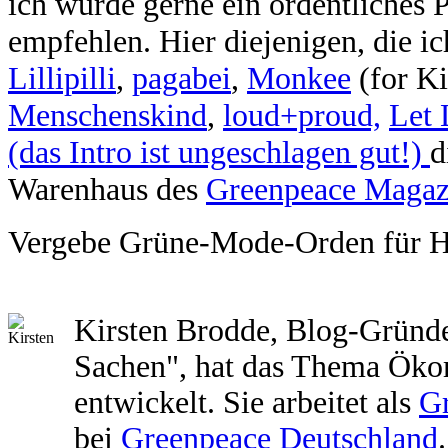
ich würde gerne ein ordentliches 
empfehlen. Hier diejenigen, die i
Lillipilli
,
pagabei
,
Monkee
(for Ki
Menschenskind
,
loud+proud,
Let 
(das Intro ist ungeschlagen gut!)
d
Warenhaus des
Greenpeace Magaz
Vergebe Grüne-Mode-Orden für H
Kirsten Brodde, Blog-Gründe
Sachen", hat das Thema Öko
entwickelt. Sie arbeitet als
G
bei
Greenpeace Deutschland
.