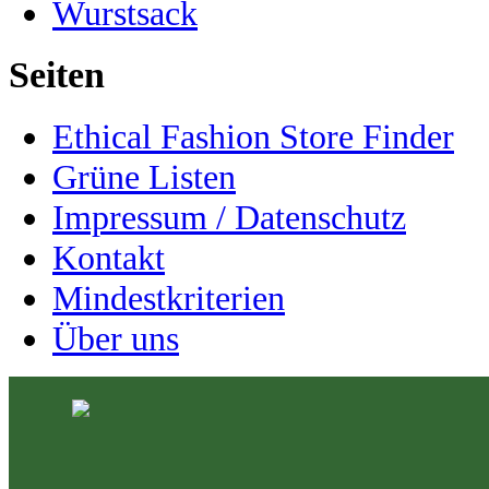
Wurstsack
Seiten
Ethical Fashion Store Finder
Grüne Listen
Impressum / Datenschutz
Kontakt
Mindestkriterien
Über uns