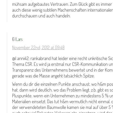
mühsam aufgebautes Vertrauen. Zum Glück gibt es immer 
auch diese wenig subtilen Machenschaften internationale
durchschauen und auch handeln.
6 |
Lars
November 22nd, 2012 at 09:48
@| anni42: rankabrand hat leider eine recht unkritische Si
Thema CSR. Es wird ja erstmal nur CSR-Kommunikation un
Transparenz des Unternehmens bewertet und in der Kom
gerade was die Masse angeht tatsächlich Spitze.
Wenn du dir die einzelnen Punkte anschaust, wo h&m posi
hat, dann wird deutlich, wo das Problem liegt. z.b. gibt es
Pluspunkte, wenn ein Unternehmen zu mindestens 5 % u
Materialien einsetzt. Das tut h&m vermutlich nicht einmal,
der verwendeteten Baumwolle kamen sie mal auf über 5 %
auch sehr viel Polyester, Viskosen etc. einsetzen, wird der 