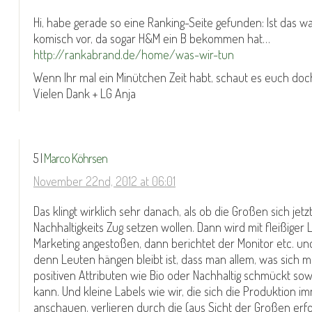
Hi, habe gerade so eine Ranking-Seite gefunden: Ist das 
komisch vor, da sogar H&M ein B bekommen hat…
http://rankabrand.de/home/was-wir-tun
Wenn Ihr mal ein Minütchen Zeit habt, schaut es euch doch
Vielen Dank + LG Anja
5 |
Marco Köhrsen
November 22nd, 2012 at 06:01
Das klingt wirklich sehr danach, als ob die Großen sich jetz
Nachhaltigkeits Zug setzen wollen. Dann wird mit fleißiger
Marketing angestoßen, dann berichtet der Monitor etc. u
denn Leuten hängen bleibt ist, dass man allem, was sich mi
positiven Attributen wie Bio oder Nachhaltig schmückt sow
kann. Und kleine Labels wie wir, die sich die Produktion 
anschauen, verlieren durch die (aus Sicht der Großen erfo