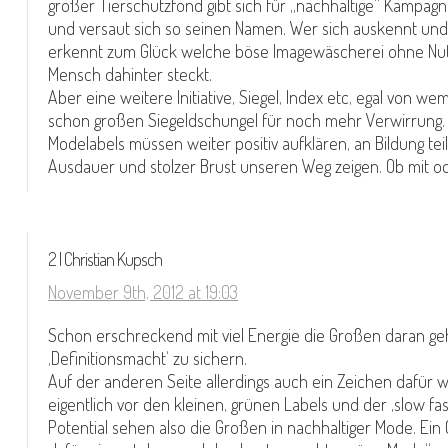
großer Tierschutzfond gibt sich für „nachhaltige“ Kampag
und versaut sich so seinen Namen. Wer sich auskennt und 
erkennt zum Glück welche böse Imagewäscherei ohne Nut
Mensch dahinter steckt.
Aber eine weitere Initiative, Siegel, Index etc, egal von we
schon großen Siegeldschungel für noch mehr Verwirrung.
Modelabels müssen weiter positiv aufklären, an Bildung te
Ausdauer und stolzer Brust unseren Weg zeigen. Ob mit od
2 | Christian Kupsch
November 9th, 2012 at 19:03
Schon erschreckend mit viel Energie die Großen daran ge
‚Definitionsmacht‘ zu sichern.
Auf der anderen Seite allerdings auch ein Zeichen dafür wi
eigentlich vor den kleinen, grünen Labels und der ‚slow fa
Potential sehen also die Großen in nachhaltiger Mode. Ein