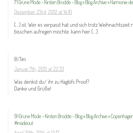
7 |
Grüne Mode – Kirsten Brodde – Blog » Blog Archive » Harmonie d
Dezember 23rd, 2012 at 14:10
[…] ist. Wer es verpasst hat und sich trotz Weihnachtszeit
bisschen aufregen möchte, kann hier […]
8 | Tim
Januar 7th, 2013 at 22:33
Was denkst du/ ihr zu Haglöfs Proof?
Danke und Grüße!
9 |
Grüne Mode – Kirsten Brodde – Blog » Blog Archive » Copenhage
#insideout
April 30th, 2014 at 12:17