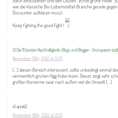
dafür einzustehen und den Leuten „echte grüne Mode“ zu
wie die klassiche Bio-Lebensmittel-Branche gerade gegen
Discounter aufklären muss).
Keep fighting the good fight !
3 |
Die 10 besten Nachhaltigkeits-Blogs und Blogger - Grünsparen sta
November 13th, 2012 at 11:29
[…] diesen Bereich interessiert, sollte unbedingt einmal de
vermeintlich grünen Higg Index lesen. Dieser zeigt sehr sch
großen Konzerne zwar nach außen viel die Umwelt […]
4 | anni42
November 18th, 2012 at 21:51