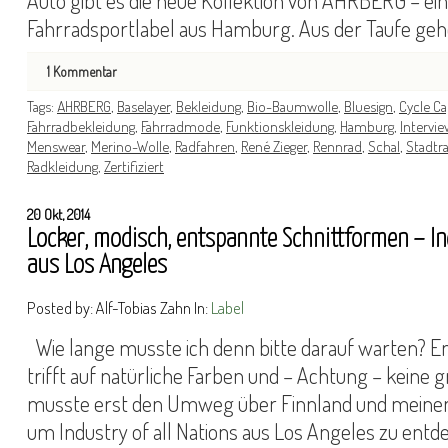
Auto gibt es die neue Kollektion von AHRBERG – ei
Fahrradsportlabel aus Hamburg. Aus der Taufe ge
1
Kommentar
Tags:
AHRBERG
,
Baselayer
,
Bekleidung
,
Bio-Baumwolle
,
Bluesign
,
Cycle C
Fahrradbekleidung
,
Fahrradmode
,
Funktionskleidung
,
Hamburg
,
Intervie
Menswear
,
Merino-Wolle
,
Radfahren
,
René Zieger
,
Rennrad
,
Schal
,
Stadtr
Radkleidung
,
Zertifiziert
20 Okt, 2014
Locker, modisch, entspannte Schnittformen – Ind
aus Los Angeles
Posted by: Alf-Tobias Zahn In:
Label
Wie lange musste ich denn bitte darauf warten? 
trifft auf natürliche Farben und – Achtung – keine g
musste erst den Umweg über Finnland und meine
um Industry of all Nations aus Los Angeles zu entd