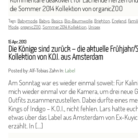
die Sommer 2014 Kollektion von organicZOO
Tags:
Babymode
,
Babys
,
Basics
,
Bio-Baumwolle
,
Brighton
,
England
,
Famil
Mode
,
organicZOO
,
Sommer 2014 Kollektion
,
Unisex
15 Apr, 2013
Die Könige sind zurück – die aktuelle Frühjah
Kollektion von K.O.I. aus Amsterdam
Posted by: Alf-Tobias Zahn In:
Label
Am Sonntag war es wieder einmal soweit: Für Kalin
mich wieder einmal vor die Kamera, um drei neu
Outfits zusammenzustellen. Dabei durfte eines mein
Kings of Indigo – K.O.I., nicht fehlen. Lars hatte euc
etwas über das Label aus Amsterdam von Ex-Kuyic
erzählt. In […]