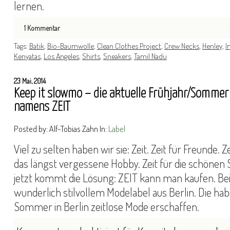
lernen.
1
Kommentar
Tags:
Batik
,
Bio-Baumwolle
,
Clean Clothes Project
,
Crew Necks
,
Henley
,
I
Kenyatas
,
Los Angeles
,
Shirts
,
Sneakers
,
Tamil Nadu
23 Mai, 2014
Keep it slowmo – die aktuelle Frühjahr/Sommer
namens ZEIT
Posted by: Alf-Tobias Zahn In:
Label
Viel zu selten haben wir sie: Zeit. Zeit für Freunde. Zei
das längst vergessene Hobby. Zeit für die schönen
jetzt kommt die Lösung: ZEIT kann man kaufen. Be
wunderlich stilvollem Modelabel aus Berlin. Die h
Sommer in Berlin zeitlose Mode erschaffen.