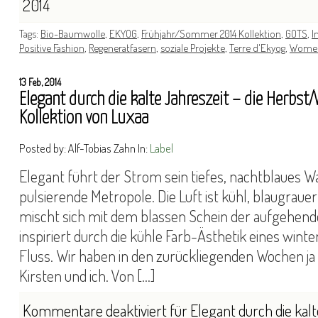
2014
Tags:
Bio-Baumwolle
,
EKYOG
,
Frühjahr/Sommer 2014 Kollektion
,
GOTS
,
I
Positive Fashion
,
Regeneratfasern
,
soziale Projekte
,
Terre d'Ekyog
,
Wome
13 Feb, 2014
Elegant durch die kalte Jahreszeit – die Herbs
Kollektion von Luxaa
Posted by: Alf-Tobias Zahn In:
Label
Elegant führt der Strom sein tiefes, nachtblaues W
pulsierende Metropole. Die Luft ist kühl, blaugrauer
mischt sich mit dem blassen Schein der aufgehend
inspiriert durch die kühle Farb-Ästhetik eines win
Fluss. Wir haben in den zurückliegenden Wochen j
Kirsten und ich. Von […]
Kommentare deaktiviert
für Elegant durch die kalt