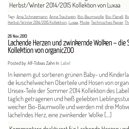
Herbst/Winter 2014/2015 Kollektion von Luxaa
Tags:
Anja Schneemann
,
Anne Trautwein
,
Bio-Baumwolle
,
Bio-Flanell
,
Bi
Herbst/Winter 2014/2015 Kollektion
,
Luxaa
,
Mode
,
Technisches Papier
,
T
26 Nov, 2013
Lachende Herzen und zwinkernde Wolken – di
Kollektion von organicZOO
Posted by: Alf-Tobias Zahn In:
Label
In keinem gut sortieren grünen Baby- und Kinderlad
die kuschelweichen Oberteile und Hosen von organ
Unisex-Teile der Sommer 2014 Kollektion des Labe
täglich getragenen und heiß geliebten Lieblingsstüc
weicher Bio-Baumwolle und werden mit drei Motive
lächelndes Herz, eine zwinkender Wolke […]
Kommentare deaktiviert
für Lachende Herzen und