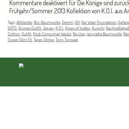
Kommentare deaktiviert
für Die Könige sind zurück
Frühjahr/Sommer 2013 Kollektion von K.O.I. aus
Tags:
Altkleider
,
Bio-Baumwolle
,
Denim
,
DIY
,
Fair Wear Foundation
,
Gefän
GOTS
,
Grünes Outfit
,
Jersey
,
K.O.I.
,
Kings of Indigo
,
Kuyichi
,
Nachhaltigkei
Cotton
,
Outfit
,
Post-Consumer Waste
,
Re-Use
,
recycelte Baumwolle
,
Rec
Super Slim Fit
,
Taran Stripe
,
Tony Tonnaer