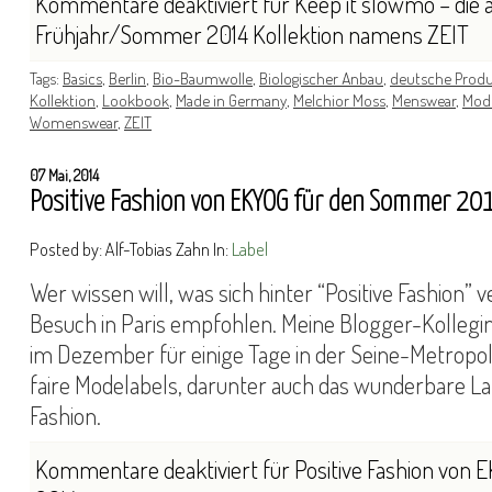
Kommentare deaktiviert
für Keep it slowmo – die 
Frühjahr/Sommer 2014 Kollektion namens ZEIT
Tags:
Basics
,
Berlin
,
Bio-Baumwolle
,
Biologischer Anbau
,
deutsche Produ
Kollektion
,
Lookbook
,
Made in Germany
,
Melchior Moss
,
Menswear
,
Mod
Womenswear
,
ZEIT
07 Mai, 2014
Positive Fashion von EKYOG für den Sommer 20
Posted by: Alf-Tobias Zahn In:
Label
Wer wissen will, was sich hinter “Positive Fashion” v
Besuch in Paris empfohlen. Meine Blogger-Kollegi
im Dezember für einige Tage in der Seine-Metropol
faire Modelabels, darunter auch das wunderbare La
Fashion.
Kommentare deaktiviert
für Positive Fashion vo