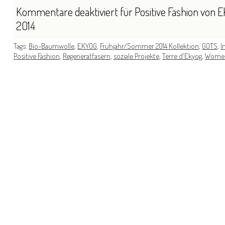
Kommentare deaktiviert
für Positive Fashion vo
2014
Tags:
Bio-Baumwolle
,
EKYOG
,
Frühjahr/Sommer 2014 Kollektion
,
GOTS
,
I
Positive Fashion
,
Regeneratfasern
,
soziale Projekte
,
Terre d'Ekyog
,
Wome