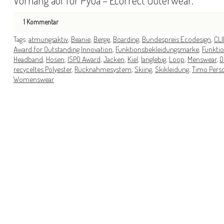
Vorhang auf für Pyua – Ecorrect Outerwear.
1
Kommentar
Tags:
atmungsaktiv
,
Beanie
,
Berge
,
Boarding
,
Bundespreis Ecodesign
,
CL
Award for Outstanding Innovation
,
Funktionsbekleidungsmarke
,
Funkti
Headband
,
Hosen
,
ISPO Award
,
Jacken
,
Kiel
,
langlebig
,
Loop
,
Menswear
,
O
recyceltes Polyester
,
Rücknahmesystem
,
Skiing
,
Skikleidung
,
Timo Pers
Womenswear