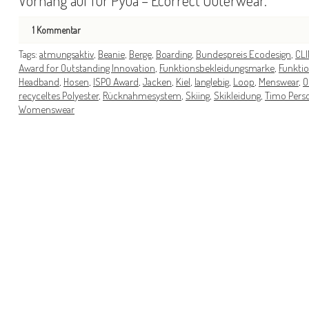
Vorhang auf für Pyua – Ecorrect Outerwear.
1
Kommentar
Tags:
atmungsaktiv
,
Beanie
,
Berge
,
Boarding
,
Bundespreis Ecodesign
,
CL
Award for Outstanding Innovation
,
Funktionsbekleidungsmarke
,
Funkti
Headband
,
Hosen
,
ISPO Award
,
Jacken
,
Kiel
,
langlebig
,
Loop
,
Menswear
,
O
recyceltes Polyester
,
Rücknahmesystem
,
Skiing
,
Skikleidung
,
Timo Pers
Womenswear