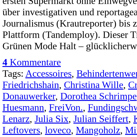
ersten Supermarkt ohne Einwegve
über investigativen und reportage
Journalismus (Krautreporter) bis z
Plattform (Tandemploy). Dieser T
Grünen Mode Halt – glücklicherw
4
Kommentare
Tags:
Accessoires
,
Behindertenwer
Friedrichshain
,
Christina Wille
,
C
Donauwerker
,
Dorothea Schrimpe
Huesmann
,
FreiVon.
,
Fundingschw
Lenarz
,
Julia Six
,
Julian Seiffert
,
Leftovers
,
loveco
,
Mangoholz
,
Mi