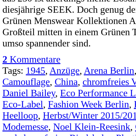
diesjährige SEEK. Doch genug der 
Grünen Menswear Kollektionen A
Großteil mitten in einem Grünen 
umso spannender sind.
2
Kommentare
Tags:
1945
,
Anzüge
,
Arena Berlin
Camouflage
,
China
,
chromfreies V
Daniel Bailey
,
Eco Performance L
Eco-Label
,
Fashion Week Berlin
,
Heelloop
,
Herbst/Winter 2015/20
Modemesse
,
Noel Klein-Reesink
,