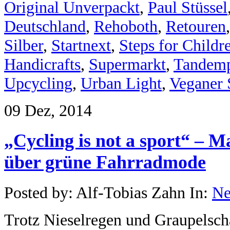
Original Unverpackt
,
Paul Stüssel
Deutschland
,
Rehoboth
,
Retouren
Silber
,
Startnext
,
Steps for Childr
Handicrafts
,
Supermarkt
,
Tandem
Upcycling
,
Urban Light
,
Veganer
09 Dez, 2014
„Cycling is not a sport“ – 
über grüne Fahrradmode
Posted by: Alf-Tobias Zahn In:
N
Trotz Nieselregen und Graupelscha