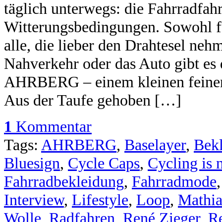
täglich unterwegs: die Fahrradfahr
Witterungsbedingungen. Sowohl fü
alle, die lieber den Drahtesel neh
Nahverkehr oder das Auto gibt es 
AHRBERG – einem kleinen feinen
Aus der Taufe gehoben […]
1
Kommentar
Tags:
AHRBERG
,
Baselayer
,
Bek
Bluesign
,
Cycle Caps
,
Cycling is n
Fahrradbekleidung
,
Fahrradmode
Interview
,
Lifestyle
,
Loop
,
Mathia
Wolle
,
Radfahren
,
René Zieger
,
R