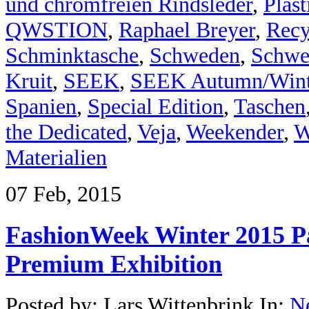
und chromfreien Rindsleder
,
Plast
QWSTION
,
Raphael Breyer
,
Recy
Schminktasche
,
Schweden
,
Schwe
Kruit
,
SEEK
,
SEEK Autumn/Wint
Spanien
,
Special Edition
,
Taschen
the Dedicated
,
Veja
,
Weekender
,
W
Materialien
07 Feb, 2015
FashionWeek Winter 2015 P
Premium Exhibition
Posted by: Lars Wittenbrink In:
N